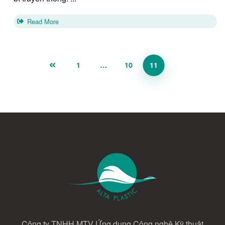
Read More
1
…
10
11
Công ty TNHH MTV Ứng dụng Công nghệ Kỹ thuật