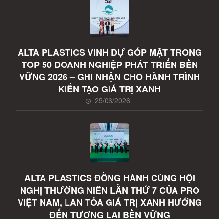
ALTA PLASTICS VINH DỰ GÓP MẶT TRONG
TOP 50 DOANH NGHIỆP PHÁT TRIỂN BỀN
VỮNG 2026 – GHI NHẬN CHO HÀNH TRÌNH
KIẾN TẠO GIÁ TRỊ XANH
25/06/2026
ALTA PLASTICS ĐỒNG HÀNH CÙNG HỘI
NGHỊ THƯỜNG NIÊN LẦN THỨ 7 CỦA PRO
VIỆT NAM, LAN TỎA GIÁ TRỊ XANH HƯỚNG
ĐẾN TƯƠNG LAI BỀN VỮNG