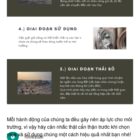
Mỗi hành động của chúng ta đều gây nên áp lực cho môi
trường, vì vậy hãy cân nhắc thật cẩn thận trước khi chọn
mua và sử dụng chúng một cách hiệu quả nhất bạn nhé!
10/09/2020