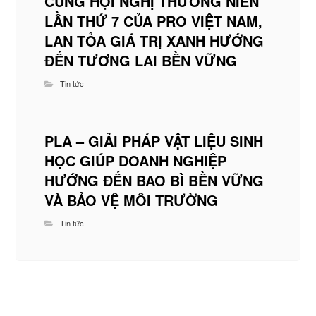
CÙNG HỘI NGHỊ THƯỜNG NIÊN
LẦN THỨ 7 CỦA PRO VIỆT NAM,
LAN TỎA GIÁ TRỊ XANH HƯỚNG
ĐẾN TƯƠNG LAI BỀN VỮNG
Tin tức
PLA – GIẢI PHÁP VẬT LIỆU SINH
HỌC GIÚP DOANH NGHIỆP
HƯỚNG ĐẾN BAO BÌ BỀN VỮNG
VÀ BẢO VỆ MÔI TRƯỜNG
Tin tức