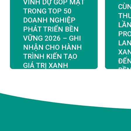
VINH DỰ GÓP MẶT
CÙN
TRONG TOP 50
TH
DOANH NGHIỆP
LẦN
PHÁT TRIỂN BỀN
PRO
VỮNG 2026 – GHI
LAN
NHẬN CHO HÀNH
XA
TRÌNH KIẾN TẠO
ĐẾN
GIÁ TRỊ XANH
BỀ