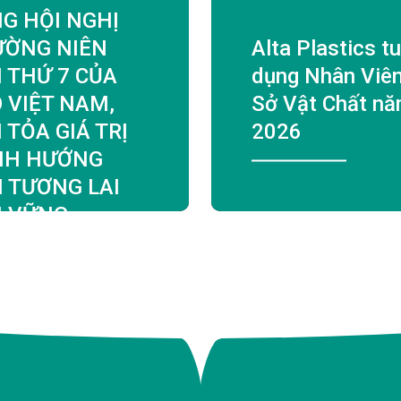
G HỘI NGHỊ
ƯỜNG NIÊN
Alta Plastics t
 THỨ 7 CỦA
dụng Nhân Viê
 VIỆT NAM,
Sở Vật Chất n
 TỎA GIÁ TRỊ
2026
NH HƯỚNG
 TƯƠNG LAI
N VỮNG