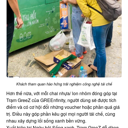
Khách tham quan hào hứng trải nghiệm công nghệ tái chế
Hơn thế nữa, với mỗi chai nhựa/ lon nhôm đóng góp tại
Trạm GreeZ của GREEnfinity, người dùng sẽ được tích
điểm và có cơ hội đổi những voucher hoặc phần quá giá
trị. Điều này góp phần kêu gọi mọi người tái chế, cùng
nhau xây dựng lối sống xanh bền vững.
Xuất hiện tại Ngày hội Sống xanh, Trạm GreeZ dễ dàng