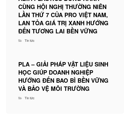
CÙNG HỘI NGHỊ THƯỜNG NIÊN
LẦN THỨ 7 CỦA PRO VIỆT NAM,
LAN TỎA GIÁ TRỊ XANH HƯỚNG
ĐẾN TƯƠNG LAI BỀN VỮNG
Tin tức
PLA – GIẢI PHÁP VẬT LIỆU SINH
HỌC GIÚP DOANH NGHIỆP
HƯỚNG ĐẾN BAO BÌ BỀN VỮNG
VÀ BẢO VỆ MÔI TRƯỜNG
Tin tức