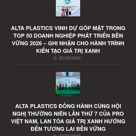
ALTA PLASTICS VINH DỰ GÓP MẶT TRONG
TOP 50 DOANH NGHIỆP PHÁT TRIỂN BỀN
VỮNG 2026 – GHI NHẬN CHO HÀNH TRÌNH
KIẾN TẠO GIÁ TRỊ XANH
25/06/2026
ALTA PLASTICS ĐỒNG HÀNH CÙNG HỘI
NGHỊ THƯỜNG NIÊN LẦN THỨ 7 CỦA PRO
VIỆT NAM, LAN TỎA GIÁ TRỊ XANH HƯỚNG
ĐẾN TƯƠNG LAI BỀN VỮNG
16/06/2026