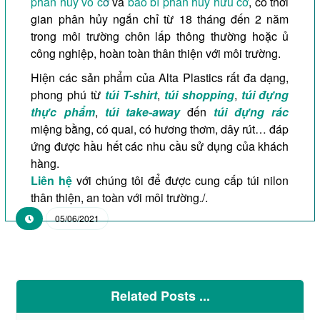
phân hủy vô c
ơ
và
bao bì phân hủy hữu cơ
, có thời
gian phân hủy ngắn chỉ từ 18 tháng đến 2 năm
trong môi trường chôn lấp thông thường hoặc ủ
công nghiệp, hoàn toàn thân thiện với môi trường.
Hiện các sản phẩm của Alta Plastics rất đa dạng,
phong phú từ
túi T-shirt
,
túi shopping
,
túi đựng
thực phẩm
,
túi take-away
đến
túi đựng rác
miệng bằng, có quai, có hương thơm, dây rút… đáp
ứng được hầu hết các nhu cầu sử dụng của khách
hàng.
Liên hệ
với chúng tôi để được cung cấp túi nilon
thân thiện, an toàn với môi trường./.
05/06/2021
Related Posts ...