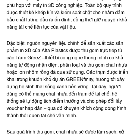
phù hợp với máy in 3D công nghiệp. Toàn bộ quy trình
được thiết kế khép kín và kiểm soát chặt chẽ nhằm đảm
bảo chất lượng đầu ra ổn định, đồng thời giữ nguyên khả
năng tái chế liên tục của vật liệu.
Đặc biệt, nguồn nguyên liệu chính để sản xuất các sản
phẩm in 3D của Alta Plastics được thu gom trực tiếp từ
các Trạm GreeZ –thiết bị công nghệ thông minh có khả
năng tự động nhận diện, phân loại và thu gom chai nhựa
hoặc lon nhôm rỗng đã qua sử dụng. Các trạm được triển
khai trong khuôn khổ dự án GREENfinity, hướng tới xây
dựng hệ sinh thái sống xanh bền vững. Tại đây, người
dùng có thể mang chai nhựa đến trạm để tái chế; hệ
thống sẽ tự động tích điểm thưởng và cho phép đổi lấy
voucher hấp dẫn – qua đó khuyến khích cộng đồng hình
thành thói quen tái chế văn minh.
Sau quá trình thu gom, chai nhựa sẽ được làm sạch, xử