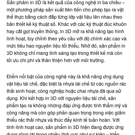
Sản phẩm in 3D là kết quả của công nghệ in ba chiều –
một phương pháp sản xuất tiên tiến cho phép tạo ra vật
thể thực bằng cách đắp từng lớp vật liệu lên nhau theo
bản thiết kế kỹ thuật số. Khác với các kỹ thuật đúc khuôn
hay cắt gọt truyền thống, in 3D mở ra khả năng tạo hình
linh hoạt, tùy chỉnh theo yêu cầu với độ chính xác cao và
mức tiêu hao nguyên liệu tối thiểu. Nhờ đó, sản phẩm in
3D không chỉ mang tính sáng tạo trong thiết kế mà còn
tối ưu chi phí và thân thiện hơn với môi trường.
Điểm nổi bật của công nghệ này là khả năng ứng dụng
vật liệu tái chế, đặc biệt là nhựa tái chế từ các nguồn rác
thải sinh hoạt, công nghiệp hoặc chai nhựa đã qua sử
dụng. Khi kết hợp in 3D với nguyên liệu tái chế, sản
phẩm tạo ra không những đáp ứng được tính thẩm mỹ và
công năng mà còn góp phần quan trọng trong việc giảm
thiểu rác thải nhựa và thúc đẩy kinh tế tuần hoàn. Với
tính linh hoạt cao, sản phẩm in 3D hiện đang được ứng
dụng rộng rãi trong nhiều lĩnh vực như sự kiện – triển