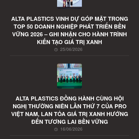
ALTA PLASTICS VINH DỰ GÓP MẶT TRONG
TOP 50 DOANH NGHIỆP PHÁT TRIỂN BỀN
VỮNG 2026 – GHI NHẬN CHO HÀNH TRÌNH
KIẾN TẠO GIÁ TRỊ XANH
25/06/2026
ALTA PLASTICS ĐỒNG HÀNH CÙNG HỘI
NGHỊ THƯỜNG NIÊN LẦN THỨ 7 CỦA PRO
VIỆT NAM, LAN TỎA GIÁ TRỊ XANH HƯỚNG
ĐẾN TƯƠNG LAI BỀN VỮNG
16/06/2026