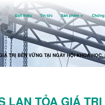
Giới thiệu
Tin tức
Sản phẩm
Chứng
GIÁ TRỊ BỀN VỮNG TẠI NGÀY HỘI KHOA HỌC
S LAN TỎA GIÁ TRỊ