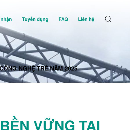
 nhận
Tuyển dụng
FAQ
Liên hệ
, CÔNG NGHỆ TRẺ NĂM 2025
 BỀN VỮNG TẠI