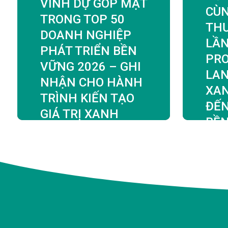
VINH DỰ GÓP MẶT
CÙN
TRONG TOP 50
TH
DOANH NGHIỆP
LẦN
PHÁT TRIỂN BỀN
PRO
VỮNG 2026 – GHI
LAN
NHẬN CHO HÀNH
XA
TRÌNH KIẾN TẠO
ĐẾN
GIÁ TRỊ XANH
BỀ