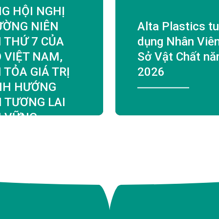
G HỘI NGHỊ
ƯỜNG NIÊN
Alta Plastics t
 THỨ 7 CỦA
dụng Nhân Viê
 VIỆT NAM,
Sở Vật Chất n
 TỎA GIÁ TRỊ
2026
NH HƯỚNG
 TƯƠNG LAI
N VỮNG